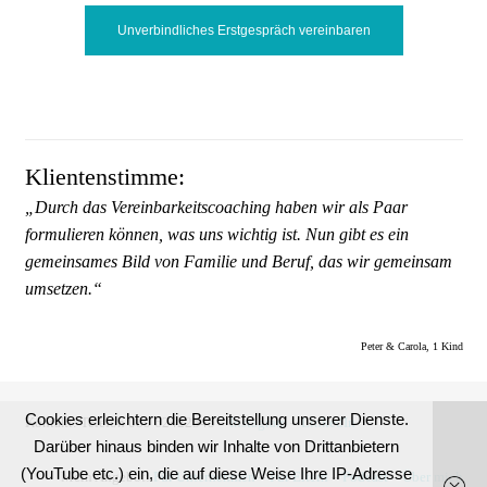
Unverbindliches Erstgespräch vereinbaren
Klientenstimme:
„Durch das Vereinbarkeitscoaching haben wir als Paar
formulieren können, was uns wichtig ist. Nun gibt es ein
gemeinsames Bild von Familie und Beruf, das wir gemeinsam
umsetzen.“
Peter & Carola, 1 Kind
Cookies erleichtern die Bereitstellung unserer Dienste.
Kontakt:
Telefon 089 62422545 –
Instagram
–
LinkedIn
Darüber hinaus binden wir Inhalte von Drittanbietern
(YouTube etc.) ein, die auf diese Weise Ihre IP-Adresse
Mein Angebot:
Für Unternehmen
–
Für Eltern
–
Podcast
–
Über mich