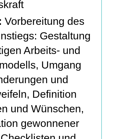
kraft
:
Vorbereitung des
nstiegs: Gestaltung
tigen Arbeits- und
nmodells, Umgang
änderungen und
ifeln, Definition
len und Wünschen,
kation gewonnener
 Checklisten und