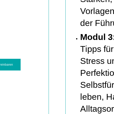
Vorlagen
der Führ
Modul 3
Tipps fü
Stress u
reinbaren
Perfekti
Selbstfü
leben, H
Alltagso