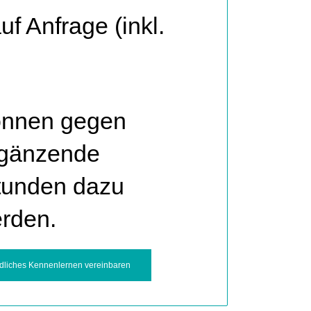
uf Anfrage (inkl.
önnen gegen
rgänzende
tunden dazu
rden.
dliches Kennenlernen vereinbaren