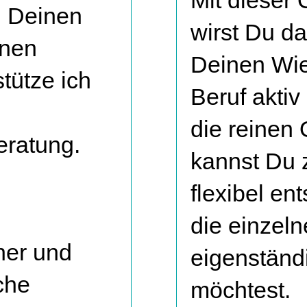
Mit dieser 
u Deinen
wirst Du da
anen
Deinen Wie
tütze ich
Beruf aktiv
die reinen
eratung.
kannst Du z
flexibel e
die einzel
her und
eigenständ
che
möchtest.