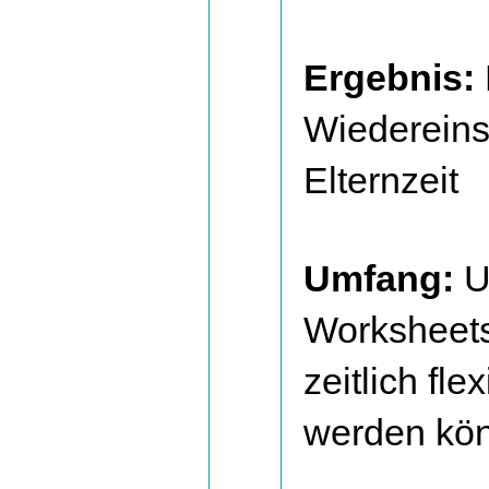
Ergebnis:
Wiedereins
Elternzeit
Umfang:
U
Worksheets
zeitlich fle
werden kö