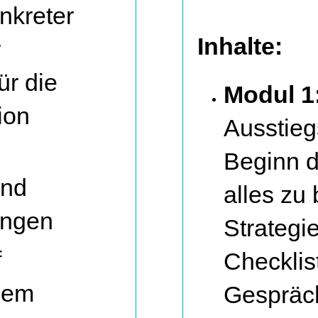
nkreter
Inhalte:
r
ür die
Modul 1
ion
Ausstieg
Beginn d
und
alles zu
ungen
Strategie
f
Checklis
dem
Gespräch