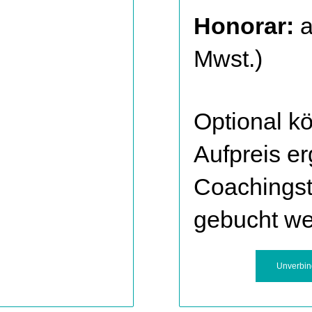
Honorar:
a
Mwst.)
Optional k
Aufpreis e
Coachings
gebucht we
Unverbin