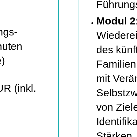
Führungs
Modul 2
ngs-
Wiederei
nuten
des künf
e)
Familie
mit Ver
R (inkl.
Selbstzwe
von Zie
Identifi
Stärken,