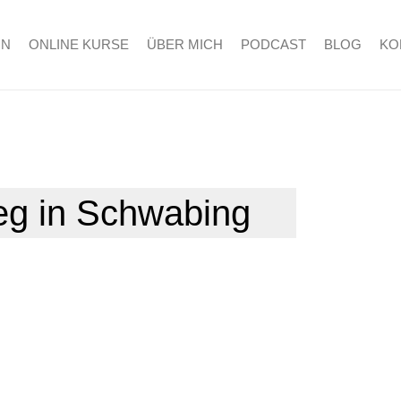
RN
ONLINE KURSE
ÜBER MICH
PODCAST
BLOG
KO
eg in Schwabing