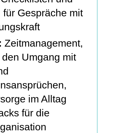
 für Gespräche mit
ungskraft
:
Zeitmanagement,
r den Umgang mit
nd
onsansprüchen,
rsorge im Alltag
acks für die
rganisation