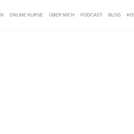
RN
ONLINE KURSE
ÜBER MICH
PODCAST
BLOG
KO