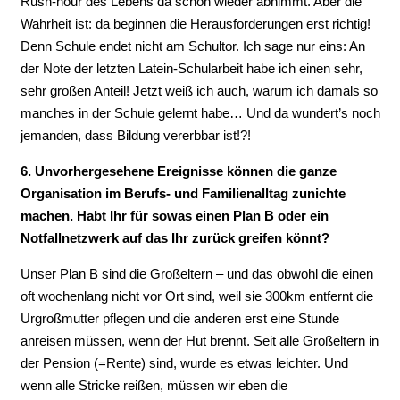
Rush-hour des Lebens da schon wieder abnimmt. Aber die
Wahrheit ist: da beginnen die Herausforderungen erst richtig!
Denn Schule endet nicht am Schultor. Ich sage nur eins: An
der Note der letzten Latein-Schularbeit habe ich einen sehr,
sehr großen Anteil! Jetzt weiß ich auch, warum ich damals so
manches in der Schule gelernt habe… Und da wundert’s noch
jemanden, dass Bildung vererbbar ist!?!
6. Unvorhergesehene Ereignisse können die ganze
Organisation im Berufs- und Familienalltag zunichte
machen. Habt Ihr für sowas einen Plan B oder ein
Notfallnetzwerk auf das Ihr zurück greifen könnt?
Unser Plan B sind die Großeltern – und das obwohl die einen
oft wochenlang nicht vor Ort sind, weil sie 300km entfernt die
Urgroßmutter pflegen und die anderen erst eine Stunde
anreisen müssen, wenn der Hut brennt. Seit alle Großeltern in
der Pension (=Rente) sind, wurde es etwas leichter. Und
wenn alle Stricke reißen, müssen wir eben die