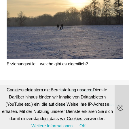
Erziehungsstile – welche gibt es eigentlich?
Cookies erleichtern die Bereitstellung unserer Dienste.
Kontakt:
Telefon 089 62422545 –
Instagram
–
LinkedIn
Darüber hinaus binden wir Inhalte von Drittanbietern
(YouTube etc.) ein, die auf diese Weise Ihre IP-Adresse
Mein Angebot:
Für Unternehmen
–
Für Eltern
–
Podcast
–
Über mich
erhalten. Mit der Nutzung unserer Dienste erklären Sie sich
damit einverstanden, dass wir Cookies verwenden.
© Copyright 2026 –
Impressum
–
Datenschutz
Weitere Informationen
OK