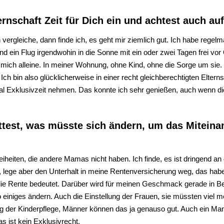
ernschaft Zeit für Dich ein und achtest auch a
rgleiche, dann finde ich, es geht mir ziemlich gut. Ich habe regelmä
 ein Flug irgendwohin in die Sonne mit ein oder zwei Tagen frei vor Ort
 mich alleine. In meiner Wohnung, ohne Kind, ohne die Sorge um sie
ch bin also glücklicherweise in einer recht gleichberechtigten Elternsc
mal Exklusivzeit nehmen. Das konnte ich sehr genießen, auch wenn di
ttest, was müsste sich ändern, um das Miteina
Freiheiten, die andere Mamas nicht haben. Ich finde, es ist dringend an
eit, lege aber den Unterhalt in meine Rentenversicherung weg, das ha
r die Rente bedeutet. Darüber wird für meinen Geschmack gerade in 
o einiges ändern. Auch die Einstellung der Frauen, sie müssten viel m
lung der Kinderpflege, Männer können das ja genauso gut. Auch ein M
s ist kein Exklusivrecht.