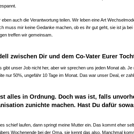
gespannt.
ir eben auch die Verantwortung teilen. Wir leben eine Art Wechselmo
h muss mir keine Gedanke machen, ob es ihr gut geht, sie ist ja bei ei
ngen treffen wir gemeinsam.
dell zwischen Dir und dem Co-Vater Eurer Toch
 gibt unser Job nicht her, aber wir sprechen uns jeden Monat ab. Je n
beite nur 50%, ungefähr 10 Tage im Monat. Das war unser Deal, er zahl
ist alles in Ordnung. Doch was ist, falls unvo
nisation zunichte machen. Hast Du dafür sowa
alles schief laufen, dann springt meine Mutter ein. Das kommt eher sel
bers Wochenende bei der Oma, sie kennt das also. Manchmal kommt 