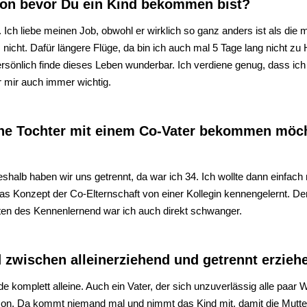
tion bevor Du ein Kind bekommen bist?
. Ich liebe meinen Job, obwohl er wirklich so ganz anders ist als die m
s nicht. Dafür längere Flüge, da bin ich auch mal 5 Tage lang nicht z
ersönlich finde dieses Leben wunderbar. Ich verdiene genug, dass ich
ar mir auch immer wichtig.
ine Tochter mit einem Co-Vater bekommen möch
 deshalb haben wir uns getrennt, da war ich 34. Ich wollte dann einf
Konzept der Co-Elternschaft von einer Kollegin kennengelernt. Den C
ten des Kennenlernend war ich auch direkt schwanger.
ed zwischen alleinerziehend und getrennt erzie
nde komplett alleine. Auch ein Vater, der sich unzuverlässig alle paa
rson. Da kommt niemand mal und nimmt das Kind mit, damit die Mutter 