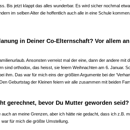
ss. Bis jetzt klappt das alles wunderbar. Es wird sicher nochmal etw
rn im selben Alter die hoffentlich auch alle in eine Schule kommen.
planung
in Deiner Co-Elternschaft
? Vor allem a
lienurlaub. Ansonsten verreist mal der eine, dann der andere mit 
 sind orthodox, das heisst, sie feiern Weihnachten am 6. Januar. S
 bei ihm. Das war für mich eins der größten Argumente bei der ‘Verhan
. Den Geburtstag der Kleinen feiern wir alle zusammen mit beiden Fami
cht gerechnet, bevor Du Mutter geworden seid?
me auch an meine Grenzen, aber ich hätte nie gedacht, dass ich z.B.
 war für mich die größte Umstellung.