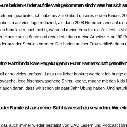
r Eure beiden Kinder auf die Welt gekommen sind? Was hat sich s
ektorin gearbeitet, ich habe bis zur Geburt unseres ersten Kindes 200
abe ich auf vier Tage reduziert, als dann 2008 Nummer zwei auf die We
 Kind leider noch nicht), während meine Frau für die Zeit fest in Voll
r zu Hause sein könnte und reduzierte dann meine Arbeitszeit auf 90 P
inder aus der Schule kommen. Der Laden meiner Frau schließt dann 
t ein? Habt ihr da klare Regelungen in Eurer Partnerschaft getroffen
eil er so vieles umfasst. Lass uns lieber konkret werden: Ich bringe 
wäsche, lege frischgewaschene Shirts, koche, mache mit den Kids
eicht auch daran, dass wir schon ein paar Jahr Übung haben. Und natürli
lb der Familie ist aus meiner Sicht dabei sich zu verändern. Wie er
das auch immer wieder bestätigt von DAD Lesern und Podcast Hörern.