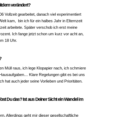
eitdem verändert?
6 Vollzeit gearbeitet, danach viel experimentiert
lt kam, bin ich für ein halbes Jahr in Elternzeit
zeit arbeitete. Später verschob ich erst meine
rozent. Ich fange jetzt schon um kurz vor acht an,
um 18 Uhr.
?
den Müll raus, ich lege Klopapier nach, ich schmiere
 Hausaufgaben… Klare Regelungen gibt es bei uns
ch hat auch jeder seine Vorlieben und Prioritäten.
lebst Du das? Ist aus Deiner Sicht ein Wandel im
 Allerdings geht mir dieser gesellschaftliche