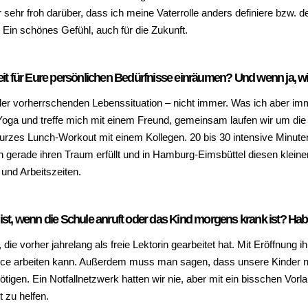
 sehr froh darüber, dass ich meine Vaterrolle anders definiere bzw. d
. Ein schönes Gefühl, auch für die Zukunft.
 Zeit für Eure persönlichen Bedürfnisse einräumen? Und wenn ja, 
der vorherrschenden Lebenssituation – nicht immer. Was ich aber im
Yoga und treffe mich mit einem Freund, gemeinsam laufen wir um die 
kurzes Lunch-Workout mit einem Kollegen. 20 bis 30 intensive Minute
ich gerade ihren Traum erfüllt und in Hamburg-Eimsbüttel diesen klein
und Arbeitszeiten.
 ist, wenn die Schule anruft oder das Kind morgens krank ist? Habt
die vorher jahrelang als freie Lektorin gearbeitet hat. Mit Eröffnung
ce arbeiten kann. Außerdem muss man sagen, dass unsere Kinder nic
tigen. Ein Notfallnetzwerk hatten wir nie, aber mit ein bisschen Vor
t zu helfen.