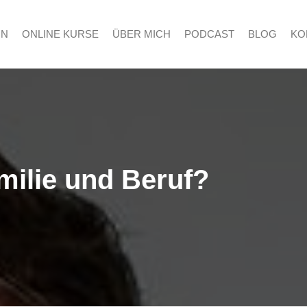
RN
ONLINE KURSE
ÜBER MICH
PODCAST
BLOG
KO
amilie und Beruf?