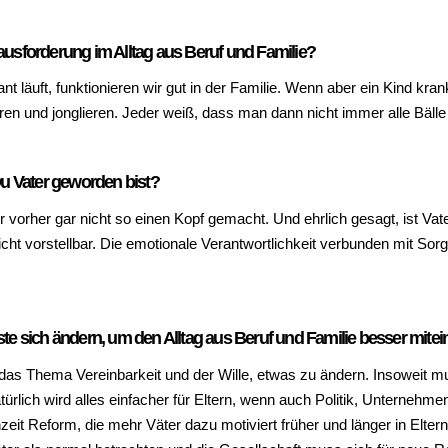
erausforderung im Alltag aus Beruf und Familie?
 läuft, funktionieren wir gut in der Familie. Wenn aber ein Kind kran
n und jonglieren. Jeder weiß, dass man dann nicht immer alle Bälle gl
Du Vater geworden bist?
orher gar nicht so einen Kopf gemacht. Und ehrlich gesagt, ist Vater
icht vorstellbar. Die emotionale Verantwortlichkeit verbunden mit 
te sich ändern, um den Alltag aus Beruf und Familie besser mite
 das Thema Vereinbarkeit und der Wille, etwas zu ändern. Insoweit m
ich wird alles einfacher für Eltern, wenn auch Politik, Unternehme
rnzeit Reform, die mehr Väter dazu motiviert früher und länger in El