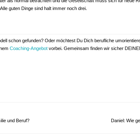
äter als normal betrachten und die Gesellschaft muss sich für neue Rol
lle guten Dinge sind halt immer noch drei.
l schon gefunden? Oder möchtest Du Dich berufliche umorientieren w
einem
Coaching-Angebot
vorbei. Gemeinsam finden wir sicher DEIN
ilie und Beruf?
Daniel: Wie ge